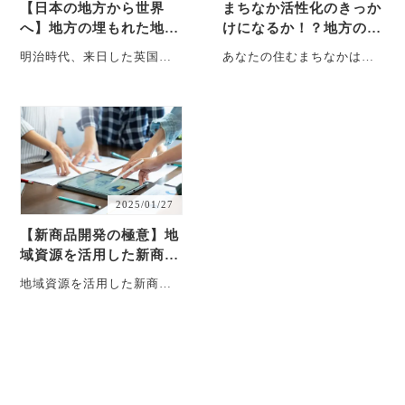
【日本の地方から世界
まちなか活性化のきっか
へ】地方の埋もれた地域
けになるか！？地方の寂
資源を生まれ変わらせる
れたまちなかの挑戦ーIS
明治時代、来日した英国人
あなたの住むまちなかは生
ことはできるか？伝統を
ESAKI和菓子ストリー
建築家ジョサイア・コンド
きていますか？ 群馬県伊勢
破壊し、創造…
ト
ルは日本の職人技に魅了さ
崎市の本町通り、かつては
れ、日本の伝統工芸・・・
人通りも多・・・
2025/01/27
【新商品開発の極意】地
域資源を活用した新商品
開発の５ステップと押さ
地域資源を活用した新商品
えておくべき３つのポイ
開発は、地域活性化の重要
ント
な鍵となります。また、日
本各地に埋もれてい・・・