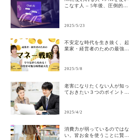
こなす人 – 5年後、圧倒的な
差がつく活用の分岐点
2025/5/23
不安定な時代を生き抜く、起
業家・経営者のための最強マ
ネー戦略
2025/5/8
老害になりたくない人が知っ
ておきたい３つのポイント—
若手から必要とされる人間で
居続けるために—
2025/4/2
消費力が弱っているのではな
い。皆お金を使うことに賢く