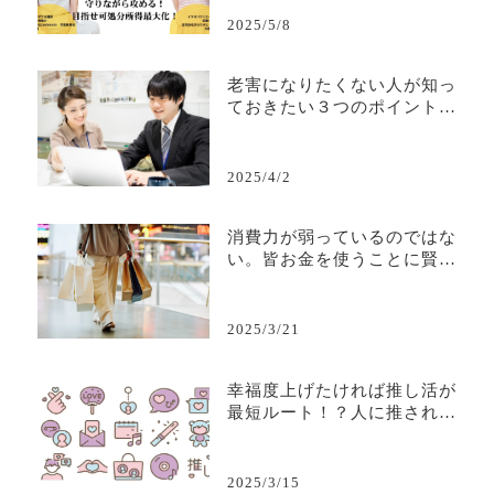
2025/5/8
老害になりたくない人が知っ
ておきたい３つのポイント—
若手から必要とされる人間で
居続けるために—
2025/4/2
消費力が弱っているのではな
い。皆お金を使うことに賢く
なり、取捨選択ができるよう
になっただけだ。
2025/3/21
幸福度上げたければ推し活が
最短ルート！？人に推される
ビジネスについて考えよう
2025/3/15