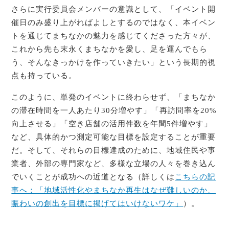
さらに実行委員会メンバーの意識として、「イベント開
催日のみ盛り上がればよしとするのではなく、本イベン
トを通じてまちなかの魅力を感じてくださった方々が、
これから先も末永くまちなかを愛し、足を運んでもら
う、そんなきっかけを作っていきたい」という長期的視
点も持っている。
このように、単発のイベントに終わらせず、「まちなか
の滞在時間を一人あたり30分増やす」「再訪問率を20%
向上させる」「空き店舗の活用件数を年間5件増やす」
など、具体的かつ測定可能な目標を設定することが重要
だ。そして、それらの目標達成のために、地域住民や事
業者、外部の専門家など、多様な立場の人々を巻き込ん
でいくことが成功への近道となる（詳しくは
こちらの記
事へ：「地域活性化やまちなか再生はなぜ難しいのか、
賑わいの創出を目標に掲げてはいけないワケ」
）。