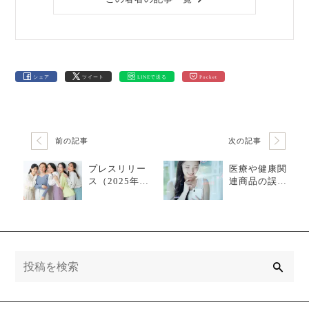
シェア
ツイート
LINEで送る
Pocket
前の記事
次の記事
プレスリリー
医療や健康関
ス（2025年2
連商品の誤情
月13日）地域
報に惑わされ
の女性起業家
ない力を身に
を育成する実
つける：ヘル
績ある支援プ
スリテラシー
ログラム
の重要性
検
索