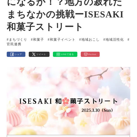
になるか！？地方の寂れた
まちなかの挑戦ーISESAKI
和菓子ストリート
#まちづくり
#和菓子
#和菓子イベント
#地域おこし
#地域活性化
#
官民連携
シェア
ツイート
LINEで送る
Pocket