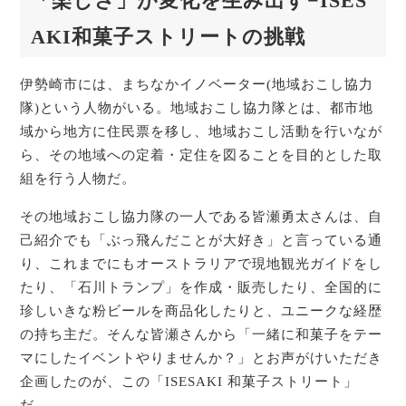
「楽しさ」が変化を生み出す−ISES
AKI和菓子ストリートの挑戦
伊勢崎市には、まちなかイノベーター(地域おこし協力
隊)という人物がいる。地域おこし協力隊とは、都市地
域から地方に住民票を移し、地域おこし活動を行いなが
ら、その地域への定着・定住を図ることを目的とした取
組を行う人物だ。
その地域おこし協力隊の一人である皆瀬勇太さんは、自
己紹介でも「ぶっ飛んだことが大好き」と言っている通
り、これまでにもオーストラリアで現地観光ガイドをし
たり、「石川トランプ」を作成・販売したり、全国的に
珍しいきな粉ビールを商品化したりと、ユニークな経歴
の持ち主だ。そんな皆瀬さんから「一緒に和菓子をテー
マにしたイベントやりませんか？」とお声がけいただき
企画したのが、この「ISESAKI 和菓子ストリート」
だ。