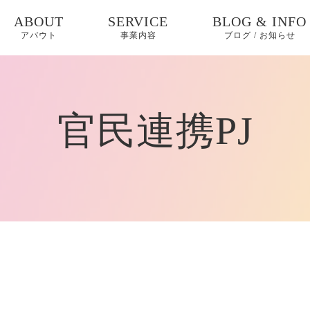
ABOUT
SERVICE
BLOG & INFO
アバウト
事業内容
ブログ / お知らせ
起業コーチング/コン
ブログ
サルティング
お知らせ
官民連携PJ
商品開発支援/地域資
源活用
コラム
ファッションブラン
健康知識
ド展開
地域資源活用
官民連携
行政、地方自治
Project「Lady★Go」
工会議所の皆様
コンサルティング
メディカル/ヘルスケ
アPRサポート
起業支援