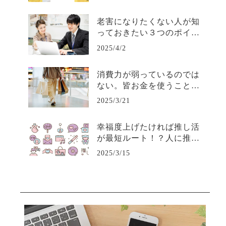
老害になりたくない人が知
っておきたい３つのポイン
ト—若手から必要とされる
2025/4/2
人間で居続けるために—
消費力が弱っているのでは
ない。皆お金を使うことに
賢くなり、取捨選択ができ
2025/3/21
るようになっただけだ。
幸福度上げたければ推し活
が最短ルート！？人に推さ
れるビジネスについて考え
2025/3/15
よう