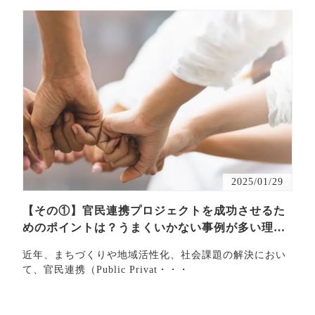
講演/研修
まちづくり
変革する時代に
う企業成長支援
官民連携PJ
2025/01/29
【その①】官民連携プロジェクトを成功させるた
めのポイントは？うまくいかない事例が多い理由
も解説
近年、まちづくりや地域活性化、社会課題の解決におい
て、官民連携（Public Privat・・・