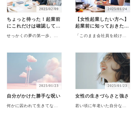
2025/02/09
2025/01/24
ちょっと待った！起業前
【女性起業したい方へ】
にこれだけは確認してお
起業前に知っておきたい
きたい10のチェックポイ
5ステップ
せっかくの夢の第一歩、出
「このまま会社員を続けて
ント
だしでつまづかないため
いくべきかな...」「自分の
に。ちょっとだけ立ち止ま
強みや好きなことを活かし
って考えてみよう ・・・
て事業を始めて・・・
2025/01/23
2025/01/23
自分がかけた勝手な呪い
女性の生きづらさと強さ
何かに囚われて生きてない
若い頃に年老いた自分なん
か あと３日経ったらあと３
て想像できない 仕事でも恋
ヶ月経ったらあと３年経っ
愛でもガムシャラに駆け抜
た・・・
けた20代・・・