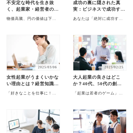
不安定な時代を生き抜
成功の裏に隠された真
く、起業家・経営者のた
実：ビジネスで成功する
めの最強マネー戦略
ために必要な力とは何
物価高騰、円の価値は下が
あなたは「絶対に成功する
か？
り続ける・・・そんな今だ
方法」を探し求めていませ
からこそ知っておきたい
んか？残念ながら、そんな
「攻めと守りのお金
魔法の杖は存在しません。
の・・・
成・・・
2025/03/06
2025/02/25
女性起業がうまくいかな
大人起業の良さはどこ
い理由とは？経営知識の
か？40代、50代の創業
なさゆえの間違った行動
者が若い創業者より優っ
「好きなことを仕事に！」
「起業は若者のゲーム」と
力、そして至る所に垣間
ているものとは。リスキ
「自分らしく働こう！」
いうイメージが根強い日本
見える甘え
ニングに遅いと…
「育児と両立できる理想の
社会。しかし実際のデータ
働き方」。こうしたキャッ
では、日本の創業者平均年
チフ・・・
齢・・・