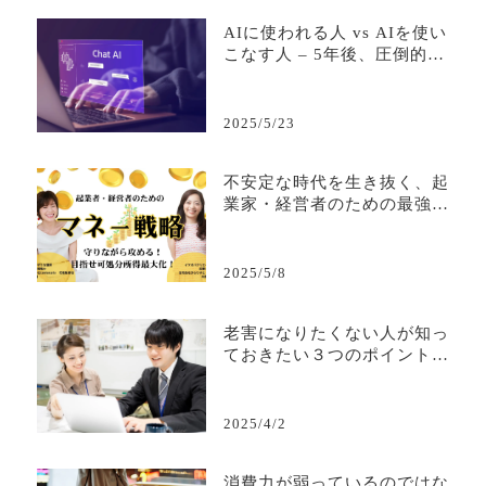
AIに使われる人 vs AIを使い
こなす人 – 5年後、圧倒的な
差がつく活用の分岐点
2025/5/23
不安定な時代を生き抜く、起
業家・経営者のための最強マ
ネー戦略
2025/5/8
老害になりたくない人が知っ
ておきたい３つのポイント—
若手から必要とされる人間で
居続けるために—
2025/4/2
消費力が弱っているのではな