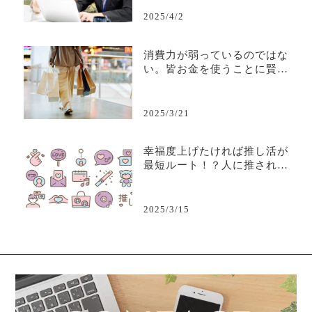
居続けるために—
2025/4/2
消費力が弱っているのではな
い。皆お金を使うことに賢く
なり、取捨選択ができるよう
になっただけだ。
2025/3/21
幸福度上げたければ推し活が
最短ルート！？人に推される
ビジネスについて考えよう
2025/3/15