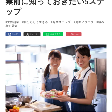
業前に知っておきたい5ステ
ップ
#女性起業
#自分らしく生きる
#起業ステップ
#起業ノウハウ
#踏み
出す勇気
シェア
ツイート
LINEで送る
Pocket