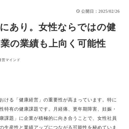
：2025/02/26
公開日
講演/研修
まちづくり
変革する時代に
う企業成長支援
性にあり。女性ならではの健
官民連携PJ
企業の業績も上向く可能性
経営マインド
おける「健康経営」の重要性が高まっています。特に
性特有の健康課題です。月経痛、更年期障害、妊娠・
康課題」に企業が積極的に向き合うことで、女性社員
の生産性と業績アップにつながる可能性を秘めていま