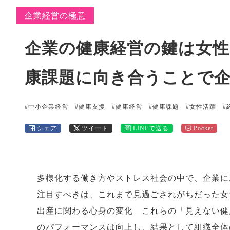
企業経営の極意
企業の健康経営の鍵は女
康課題に向き合うことで
#中小企業経営
#健康支援
#健康経営
#健康課題
#女性活躍
#
シェア
ツイート
LINEで送る
Pocket
多様化する働き方やストレス社会の中で、企業に
注目すべきは、これまで見過ごされがちだった女
出産に関わる心身の変化—これらの「見えない健
のパフォーマンスは向上し、結果として組織全体