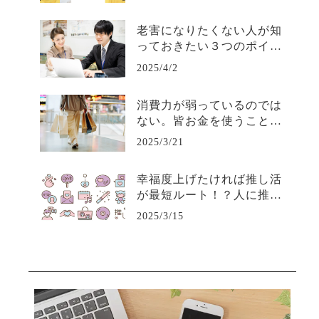
老害になりたくない人が知
っておきたい３つのポイン
ト—若手から必要とされる
2025/4/2
人間で居続けるために—
消費力が弱っているのでは
ない。皆お金を使うことに
賢くなり、取捨選択ができ
2025/3/21
るようになっただけだ。
幸福度上げたければ推し活
が最短ルート！？人に推さ
れるビジネスについて考え
2025/3/15
よう