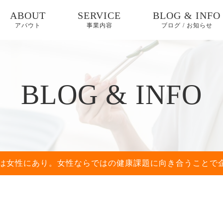
ABOUT
SERVICE
BLOG & INFO
アバウト
事業内容
ブログ / お知らせ
起業コーチング/コン
ブログ
サルティング
お知らせ
BLOG & INFO
商品開発支援/地域資
源活用
コラム
ファッションブラン
健康知識
ド展開
地域資源活用
は女性にあり。女性ならではの健康課題に向き合うことで
官民連携
行政、地方自治
Project「Lady★Go」
工会議所の皆様
コンサルティング
メディカル/ヘルスケ
アPRサポート
起業支援