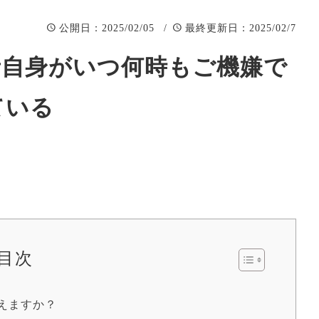
：2025/02/05 /
：2025/02/7
公開日
最終更新日
講演/研修
まちづくり
変革する時代に
う企業成長支援
者自身がいつ何時もご機嫌で
官民連携PJ
ている
目次
えますか？