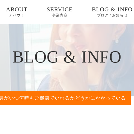
ABOUT
SERVICE
BLOG & INFO
アバウト
事業内容
ブログ / お知らせ
起業コーチング/コン
ブログ
サルティング
お知らせ
BLOG & INFO
商品開発支援/地域資
源活用
コラム
ファッションブラン
健康知識
ド展開
地域資源活用
身がいつ何時もご機嫌でいれるかどうかにかかっている
官民連携
行政、地方自治
Project「Lady★Go」
工会議所の皆様
コンサルティング
メディカル/ヘルスケ
アPRサポート
起業支援