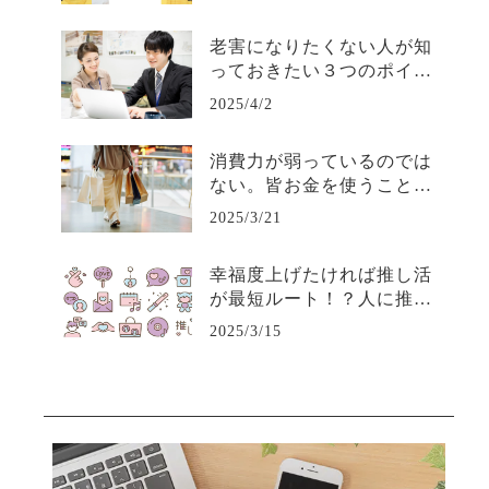
老害になりたくない人が知
っておきたい３つのポイン
ト—若手から必要とされる
2025/4/2
人間で居続けるために—
消費力が弱っているのでは
ない。皆お金を使うことに
賢くなり、取捨選択ができ
2025/3/21
るようになっただけだ。
幸福度上げたければ推し活
が最短ルート！？人に推さ
れるビジネスについて考え
2025/3/15
よう