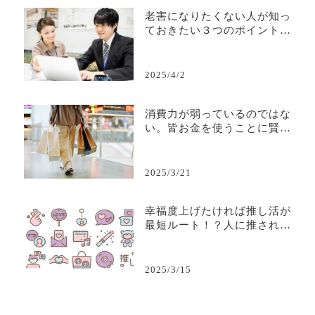
老害になりたくない人が知っ
ておきたい３つのポイント—
若手から必要とされる人間で
居続けるために—
2025/4/2
消費力が弱っているのではな
い。皆お金を使うことに賢く
なり、取捨選択ができるよう
になっただけだ。
2025/3/21
幸福度上げたければ推し活が
最短ルート！？人に推される
ビジネスについて考えよう
2025/3/15