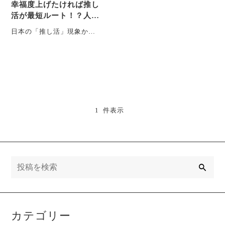
幸福度上げたければ推し
活が最短ルート！？人に
推されるビジネスについ
日本の「推し活」現象から
て考えよう
読み解く、未来のビジネス
戦略 あなたの会社の商品や
サービスは、誰かの・・・
1 件表示
検
索
カテゴリー